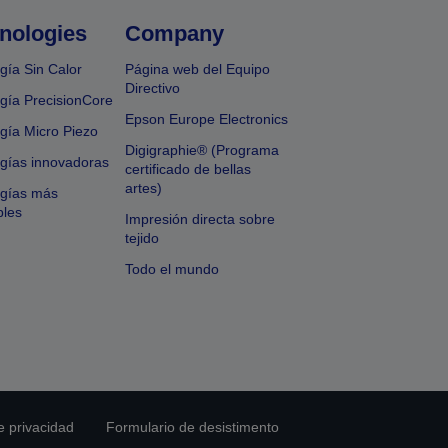
nologies
Company
gía Sin Calor
Página web del Equipo
Directivo
gía PrecisionCore
Epson Europe Electronics
gía Micro Piezo
Digigraphie® (Programa
gías innovadoras
certificado de bellas
artes)
ogías más
bles
Impresión directa sobre
tejido
Todo el mundo
e privacidad
Formulario de desistimento