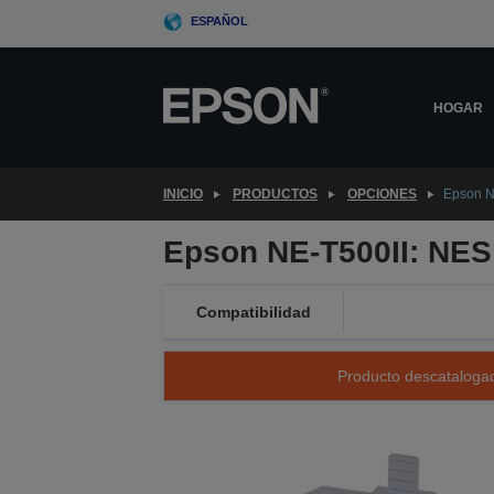
Skip
ESPAÑOL
to
main
content
HOGAR
INICIO
PRODUCTOS
OPCIONES
Epson NE
Epson NE-T500II: NES 
Compatibilidad
Producto descatalogad