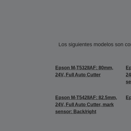
Los siguientes modelos son co
Epson M-T532IIAF: 80mm,
Ep
24V, Full Auto Cutter
24
se
Epson M-T542IIAF: 82.5mm,
Ep
24V, Full Auto Cutter, mark
sensor: Back/right