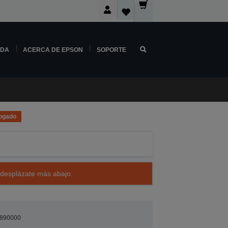
NDA
ACERCA DE EPSON
SOPORTE
ogado
 desplázate más abajo.
890000