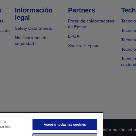
s
Información
Partners
Tech
legal
ta
Portal de colaboradores
Tecnolo
de Epson
Safety Data Sheets
es de
Tecnolo
LPGA
Notificaciones de
Tecnolo
seguridad
Shakira + Epson
Tecnolo
Tecnol
sosteni
en tu
Aceptar todas las cookies
orar con
 de cumplimiento de los productos
Declaración de información sobr