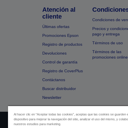
Atención al
Condicione
cliente
Condiciones de ven
Últimas ofertas
Precios y condicion
pago y entrega
Promociones Epson
Términos de uso
Registro de productos
Términos de las
Devoluciones
promociones online
Control de garantía
Registro de CoverPlus
Contáctanos
Buscar distribuidor
Newsletter
Al hacer clic en “Aceptar todas las cookies”, aceptas que las cookies se guarden 
dispositivo para mejorar la navegación del sitio, analizar el uso del mismo, y colab
Identificación del vendedor
Identificación
nuestros estudios para marketing.