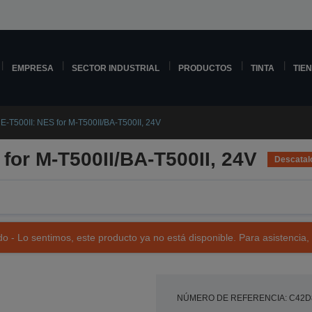
EMPRESA
SECTOR INDUSTRIAL
PRODUCTOS
TINTA
TIE
-T500II: NES for M-T500II/BA-T500II, 24V
for M-T500II/BA-T500II, 24V
Descatal
o - Lo sentimos, este producto ya no está disponible. Para asistencia,
NÚMERO DE REFERENCIA: C42D