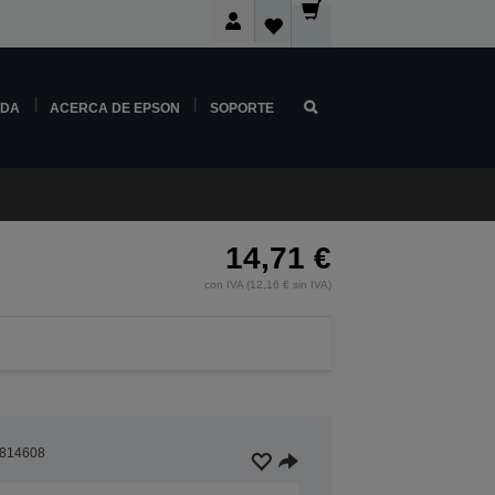
NDA
ACERCA DE EPSON
SOPORTE
14,71 €
con IVA (12,16 € sin IVA)
814608