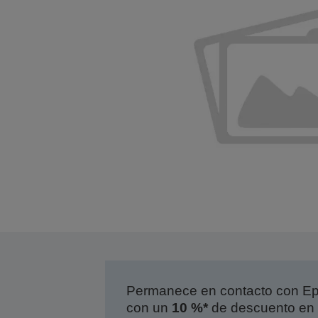
Permanece en contacto con Eps
con un
10 %*
de descuento en 