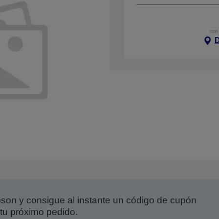
con 
D
on y consigue al instante un código de cupón
tu próximo pedido.