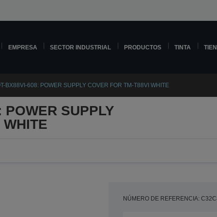
EMPRESA
SECTOR INDUSTRIAL
PRODUCTOS
TINTA
TIE
OT-BX88VI-608: POWER SUPPLY COVER FOR TM-T88VI WHITE
8: POWER SUPPLY
 WHITE
NÚMERO DE REFERENCIA: C32C