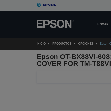
Skip
ESPAÑOL
to
main
content
HOGAR
INICIO
PRODUCTOS
OPCIONES
Epson 
Epson OT-BX88VI-60
COVER FOR TM-T88VI