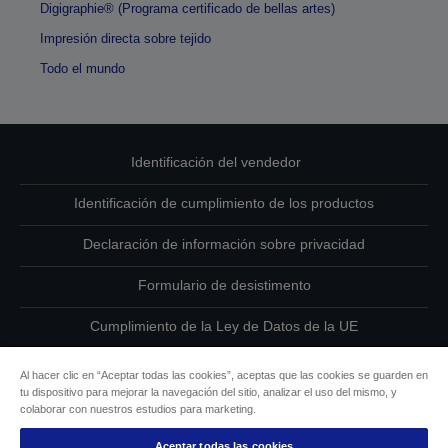
Digigraphie® (Programa certificado de bellas artes)
Impresión directa sobre tejido
Todo el mundo
Identificación del vendedor
Identificación de cumplimiento de los productos
Declaración de información sobre privacidad
Formulario de desistimento
Cumplimiento de la Ley de Datos de la UE
Ponte en contacto con nosotros en relación con tus datos
Al hacer clic en “Aceptar todas las cookies”, aceptas que las cookies se guarden en
tu dispositivo para mejorar la navegación del sitio, analizar el uso del mismo, y
Información sobre cookies
colaborar con nuestros estudios para marketing.
Aceptar todas las cookies