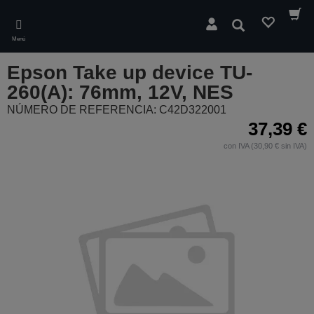
Skip
to
Buscar
main
Menú
content
Epson Take up device TU-
260(A): 76mm, 12V, NES
NÚMERO DE REFERENCIA: C42D322001
37,39 €
con IVA (30,90 € sin IVA)