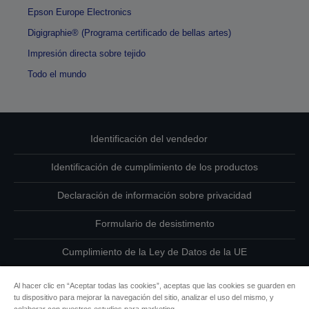
Epson Europe Electronics
Digigraphie® (Programa certificado de bellas artes)
Impresión directa sobre tejido
Todo el mundo
Identificación del vendedor
Identificación de cumplimiento de los productos
Declaración de información sobre privacidad
Formulario de desistimento
Cumplimiento de la Ley de Datos de la UE
Ponte en contacto con nosotros en relación con tus datos
Al hacer clic en “Aceptar todas las cookies”, aceptas que las cookies se guarden en
tu dispositivo para mejorar la navegación del sitio, analizar el uso del mismo, y
Información sobre cookies