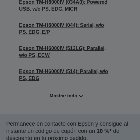
Epson TM-H6000IV (034A0): Powered
USB, w/o PS, EDG, MICR
Epson TM-H6000IV (044): Serial, w/o
PS, EDG, E/P
Epson TM-H6000IV (513LG): Parallel,
w/o PS, ECW
Epson TM-H6000IV (514): Parallel, w/o
PS, EDG
Mostrar todo
Permanece en contacto con Epson y consigue al
instante un código de cupón con un
10 %*
de
descuento en tu próximo pedido.