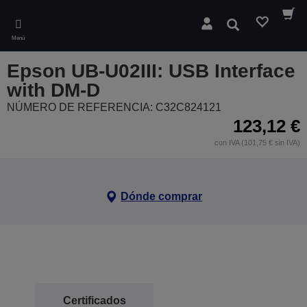
Skip
to
Buscar
main
Menú
content
Epson UB-U02III: USB Interface
with DM-D
NÚMERO DE REFERENCIA: C32C824121
123,12 €
con IVA (101,75 € sin IVA)
Dónde comprar
Certificados