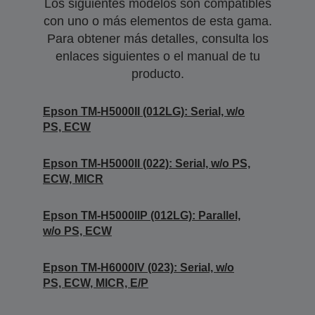
Los siguientes modelos son compatibles
con uno o más elementos de esta gama.
Para obtener más detalles, consulta los
enlaces siguientes o el manual de tu
producto.
Epson TM-H5000II (012LG): Serial, w/o
PS, ECW
Epson TM-H5000II (022): Serial, w/o PS,
ECW, MICR
Epson TM-H5000IIP (012LG): Parallel,
w/o PS, ECW
Epson TM-H6000IV (023): Serial, w/o
PS, ECW, MICR, E/P