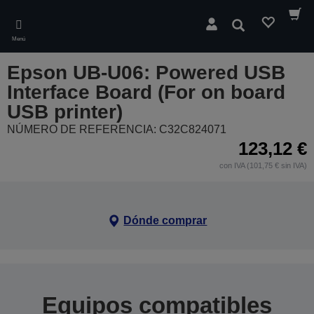
Skip
to
Buscar
main
Menú
content
Epson UB-U06: Powered USB
Interface Board (For on board
USB printer)
NÚMERO DE REFERENCIA: C32C824071
123,12 €
con IVA (101,75 € sin IVA)
Dónde comprar
Equipos compatibles