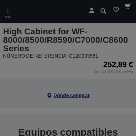
Skip
to
Buscar
main
Menú
content
High Cabinet for WF-
8000/8500/R8590/C7000/C8600
Series
NÚMERO DE REFERENCIA: C12C933561
252,89 €
con IVA (209,00 € sin IVA)
Dónde comprar
Equipos compatibles