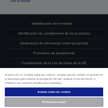
Todo el mundo
Identificación del vendedor
Identificación de cumplimiento de los productos
Declaración de información sobre privacidad
Formulario de desistimento
Cumplimiento de la Ley de Datos de la UE
Ponte en contacto con nosotros en relación con tus datos
Al hacer clic en “Aceptar todas las cookies”, aceptas que las cookies se guarden en
tu dispositivo para mejorar la navegación del sitio, analizar el uso del mismo, y
Información sobre cookies
colaborar con nuestros estudios para marketing.
Aceptar todas las cookies
Compromiso de accesibilidad de Epson
Rechazarlas todas
Copyright © 2026 Seiko Epson