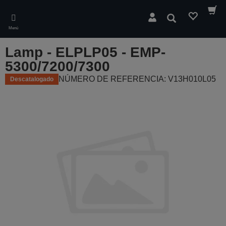
Skip
to
Buscar
main
Menú
content
Lamp - ELPLP05 - EMP-
5300/7200/7300
NÚMERO DE REFERENCIA: V13H010L05
Descatalogado