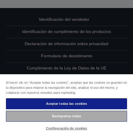
Identificación del vendedor
Identificación de cumplimiento de los productos
Declaración de información sobre privacidad
Formulario de desistimento
Cumplimiento de la Ley de Datos de la UE
Ponte en contacto con nosotros en relación con tus datos
Al hacer clic en “Aceptar todas las cookies”, aceptas que las cookies se guarden en
tu dispositivo para mejorar la navegación del sitio, analizar el uso del mismo, y
Información sobre cookies
colaborar con nuestros estudios para marketing.
Aceptar todas las cookies
Compromiso de accesibilidad de Epson
Rechazarlas todas
Copyright © 2026 Seiko Epson
Configuración de cookies