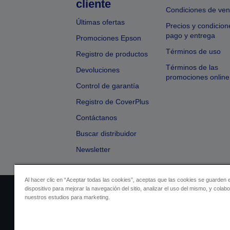
cliente
Condiciones de ven
Últimas ofertas
Precios y condicion
pago y entrega
Promociones Epson
Términos de uso
Registro de productos
Términos de las
Devoluciones
promociones online
Control de garantía
Registro de CoverPlus
Contáctanos
Buscar distribuidor
Newsletter
Al hacer clic en “Aceptar todas las cookies”, aceptas que las cookies se guarden 
dispositivo para mejorar la navegación del sitio, analizar el uso del mismo, y colab
Identificación del vendedor
Identificación
nuestros estudios para marketing.
Cumplimiento de la Ley de Dato