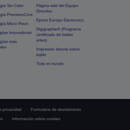
gía Sin Calor
Página web del Equipo
Directivo
gía PrecisionCore
Epson Europe Electronics
gía Micro Piezo
Digigraphie® (Programa
gías innovadoras
certificado de bellas
artes)
ogías más
bles
Impresión directa sobre
tejido
Todo el mundo
e privacidad
Formulario de desistimento
os
Información sobre cookies