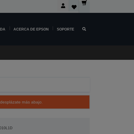
NDA
ACERCA DE EPSON
SOPORTE
 desplázate más abajo.
010L1D