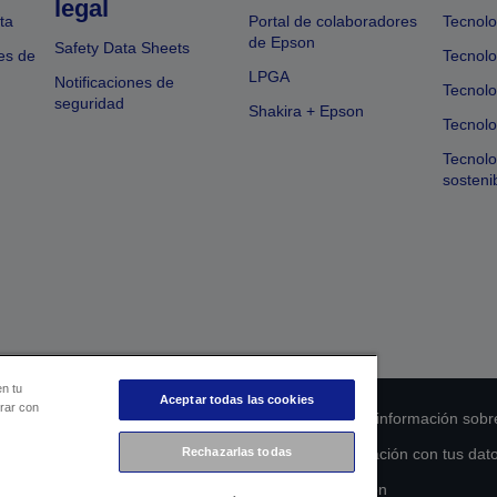
legal
ta
Portal de colaboradores
Tecnolo
de Epson
Safety Data Sheets
es de
Tecnolo
LPGA
Notificaciones de
Tecnolo
seguridad
Shakira + Epson
Tecnolo
Tecnol
sosteni
en tu
Aceptar todas las cookies
orar con
 de cumplimiento de los productos
Declaración de información sobr
s de la UE
Ponte en contacto con nosotros en relación con tus dat
Rechazarlas todas
Compromiso de accesibilidad de Epson