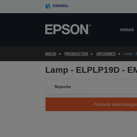
Skip
ESPAÑOL
to
main
content
HOGAR
INICIO
PRODUCTOS
OPCIONES
Lamp - 
Lamp - ELPLP19D - E
Soporte
Producto descatalogad