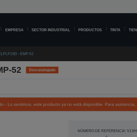
EMPRESA
SECTOR INDUSTRIAL
PRODUCTOS
TINTA
TIE
ELPLP19D - EMP-52
MP-52
Descatalogado
o - Lo sentimos, este producto ya no está disponible. Para asistencia,
NÚMERO DE REFERENCIA: V13H