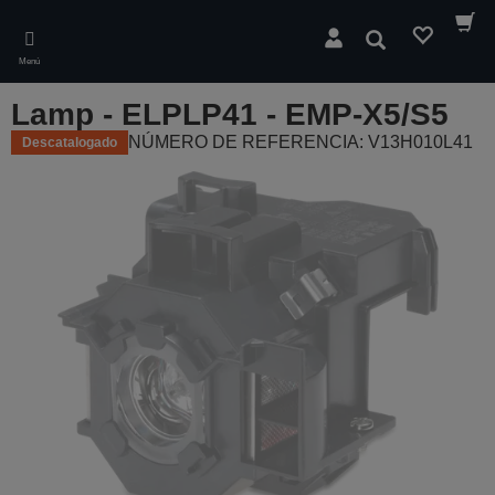
Skip
to
Buscar
main
Menú
content
Lamp - ELPLP41 - EMP-X5/S5
NÚMERO DE REFERENCIA: V13H010L41
Descatalogado