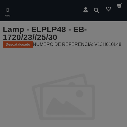
Skip
to
Buscar
main
Menú
content
Lamp - ELPLP48 - EB-
1720/23//25/30
NÚMERO DE REFERENCIA: V13H010L48
Descatalogado