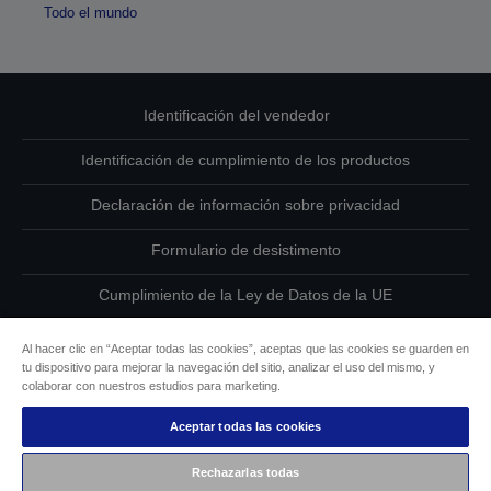
Todo el mundo
Identificación del vendedor
Identificación de cumplimiento de los productos
Declaración de información sobre privacidad
Formulario de desistimento
Cumplimiento de la Ley de Datos de la UE
Ponte en contacto con nosotros en relación con tus datos
Al hacer clic en “Aceptar todas las cookies”, aceptas que las cookies se guarden en
tu dispositivo para mejorar la navegación del sitio, analizar el uso del mismo, y
Información sobre cookies
colaborar con nuestros estudios para marketing.
Aceptar todas las cookies
Compromiso de accesibilidad de Epson
Rechazarlas todas