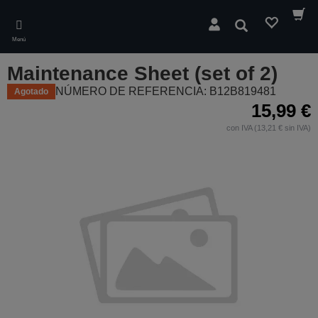
Skip
to
Buscar
main
Menú
content
Maintenance Sheet (set of 2)
NÚMERO DE REFERENCIA: B12B819481
Agotado
15,99 €
con IVA (13,21 € sin IVA)