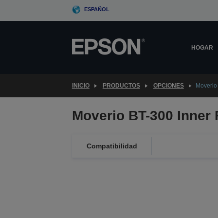
Skip
ESPAÑOL
to
main
content
HOGAR
INICIO
PRODUCTOS
OPCIONES
Moverio
Moverio BT-300 Inner
Compatibilidad