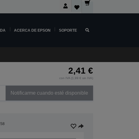
NDA
ACERCA DE EPSON
SOPORTE
2,41 €
con IVA (1,99 € sin IVA)
Notificarme cuando esté disponible
158