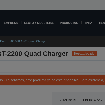
EMPRESA
SECTOR INDUSTRIAL
PRODUCTOS
TINTA
TIE
 Pro BT-2000/BT-2200 Quad Charger
BT-2200 Quad Charger
Descatalogado
o - Lo sentimos, este producto ya no está disponible. Para asistencia,
NÚMERO DE REFERENCIA: V12H