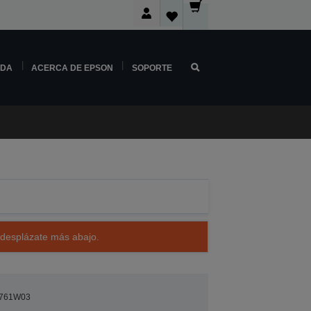
NDA
ACERCA DE EPSON
SOPORTE
 desplázate más abajo.
761W03