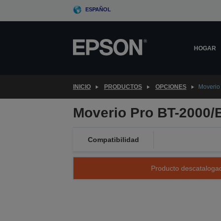
Skip
ESPAÑOL
to
main
content
HOGAR
INICIO
PRODUCTOS
OPCIONES
Moverio
Moverio Pro BT-2000/
Compatibilidad
Producto descatalogad