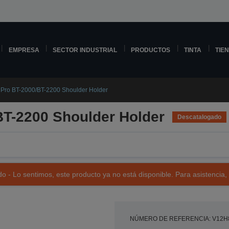
EMPRESA
SECTOR INDUSTRIAL
PRODUCTOS
TINTA
TIE
 Pro BT-2000/BT-2200 Shoulder Holder
BT-2200 Shoulder Holder
Descatalogado
o - Lo sentimos, este producto ya no está disponible. Para asistencia,
NÚMERO DE REFERENCIA: V12H