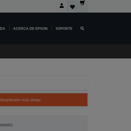
NDA
ACERCA DE EPSON
SOPORTE
 desplázate más abajo.
896W01