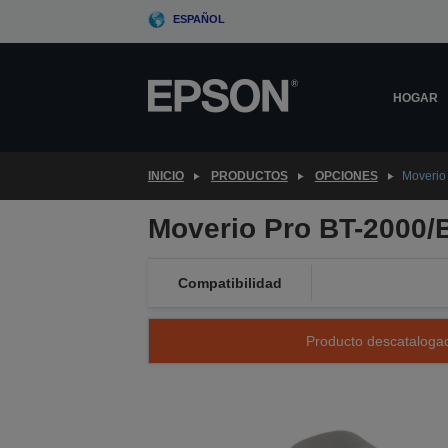
Skip
ESPAÑOL
to
main
content
HOGAR
INICIO
PRODUCTOS
OPCIONES
Moverio
Moverio Pro BT-2000/
Compatibilidad
Producto descatalogad