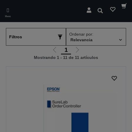
Skip
to
Buscar
main
Menú
content
Ordenar por:
Filtros
1
Ir
Ir
Mostrando 1 - 11 de 11 artículos
a
a
la
la
página
página
anterior
siguiente