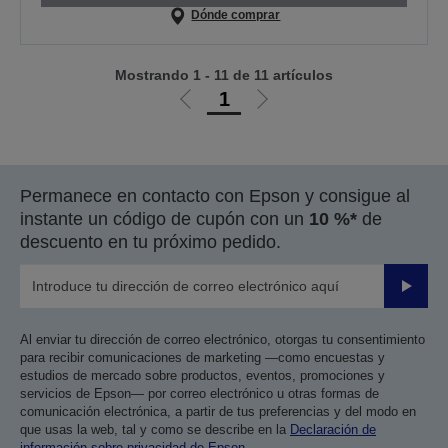
Dónde comprar
Mostrando 1 - 11 de 11 artículos
1
Ir
Ir
a
a
la
la
página
página
Permanece en contacto con Epson y consigue al
anterior
siguiente
instante un código de cupón con un
10 %*
de
descuento en tu próximo pedido.
Enviar
Al enviar tu dirección de correo electrónico, otorgas tu consentimiento
para recibir comunicaciones de marketing —como encuestas y
estudios de mercado sobre productos, eventos, promociones y
servicios de Epson— por correo electrónico u otras formas de
comunicación electrónica, a partir de tus preferencias y del modo en
que usas la web, tal y como se describe en la
Declaración de
información sobre privacidad de Epson
.