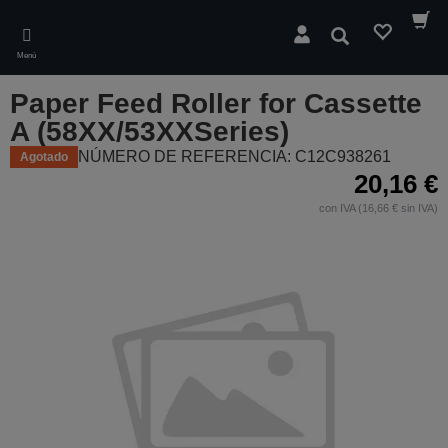
Skip
to
Buscar
main
Menú
content
Paper Feed Roller for Cassette
A (58XX/53XXSeries)
NÚMERO DE REFERENCIA: C12C938261
Agotado
20,16 €
con IVA (16,66 € sin IVA)