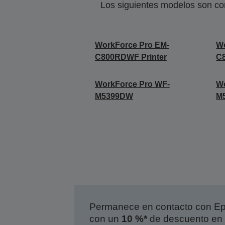
Los siguientes modelos son co
WorkForce Pro EM-
Wo
C800RDWF Printer
C
WorkForce Pro WF-
Wo
M5399DW
M
Permanece en contacto con Eps
con un
10 %*
de descuento en 