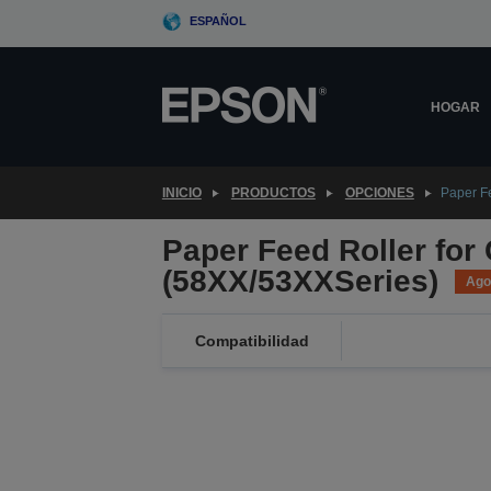
Skip
ESPAÑOL
to
main
content
HOGAR
INICIO
PRODUCTOS
OPCIONES
Paper Fe
Paper Feed Roller for
(58XX/53XXSeries)
Ago
Compatibilidad