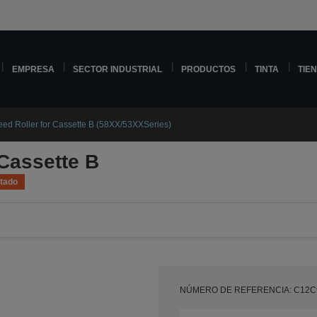
EMPRESA
SECTOR INDUSTRIAL
PRODUCTOS
TINTA
TIE
ed Roller for Cassette B (58XX/53XXSeries)
 Cassette B
tado
NÚMERO DE REFERENCIA: C12C