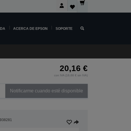
NDA
ACERCA DE EPSON
SOPORTE
20,16 €
con IVA (16,66 € sin IVA)
Notificarme cuando esté disponible
938281