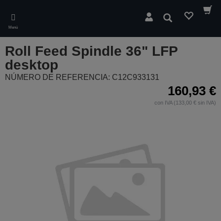
Skip
to
Buscar
main
Menú
content
Roll Feed Spindle 36" LFP
desktop
NÚMERO DE REFERENCIA: C12C933131
160,93 €
con IVA (133,00 € sin IVA)