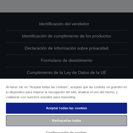
Identificación del vendedor
Identificación de cumplimiento de los productos
Declaración de información sobre privacidad
Formulario de desistimento
Cumplimiento de la Ley de Datos de la UE
Ponte en contacto con nosotros en relación con tus datos
Al hacer clic en “Aceptar todas las cookies”, aceptas que las cookies se guarden en
tu dispositivo para mejorar la navegación del sitio, analizar el uso del mismo, y
Información sobre cookies
colaborar con nuestros estudios para marketing.
Aceptar todas las cookies
Compromiso de accesibilidad de Epson
Rechazarlas todas
Copyright © 2026 Seiko Epson
Configuración de cookies