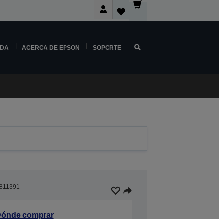
NDA
ACERCA DE EPSON
SOPORTE
811391
ónde comprar