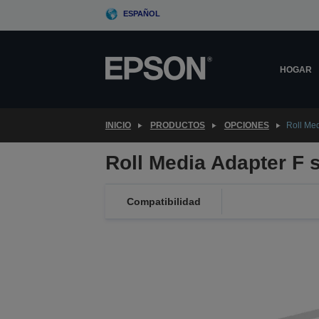
Skip
ESPAÑOL
to
main
content
HOGAR
INICIO
PRODUCTOS
OPCIONES
Roll Med
Roll Media Adapter F 
Compatibilidad