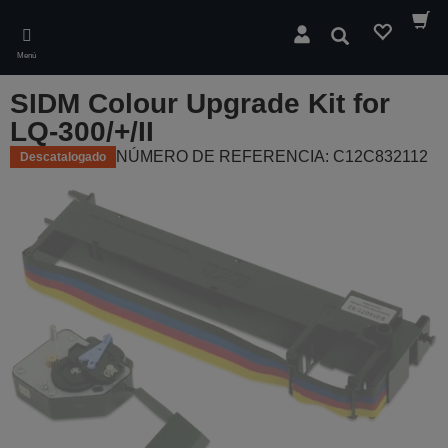
Skip
to
Buscar
main
Menú
content
SIDM Colour Upgrade Kit for
LQ-300/+/II
NÚMERO DE REFERENCIA: C12C832112
Descatalogado