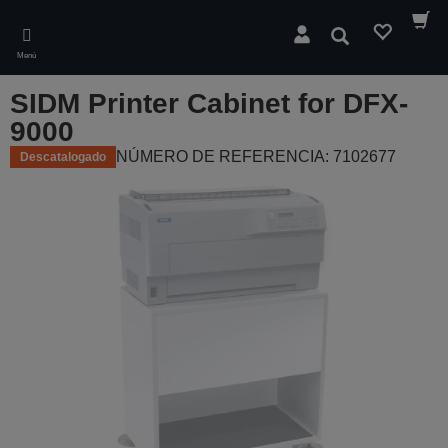
Skip
to
Buscar
main
Menú
content
SIDM Printer Cabinet for DFX-
9000
NÚMERO DE REFERENCIA: 7102677
Descatalogado