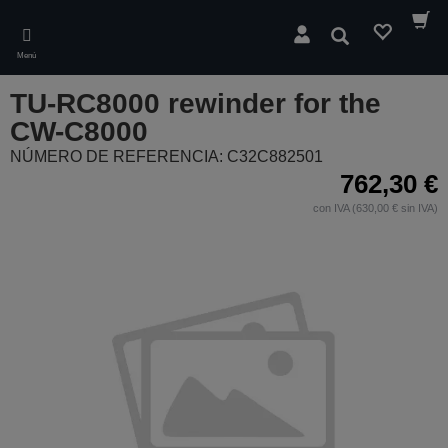
Skip
to
Buscar
main
Menú
content
TU-RC8000 rewinder for the
CW-C8000
NÚMERO DE REFERENCIA: C32C882501
762,30 €
con IVA (630,00 € sin IVA)