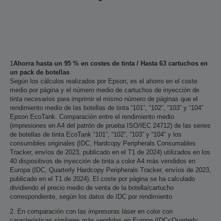
1
Ahorra hasta un 95 % en costes de tinta / Hasta 63 cartuchos en
un pack de botellas
Según los cálculos realizados por Epson, es el ahorro en el coste
medio por página y el número medio de cartuchos de inyección de
tinta necesarios para imprimir el mismo número de páginas que el
rendimiento medio de las botellas de tinta “101”, “102”, “103” y “104”
Epson EcoTank. Comparación entre el rendimiento medio
(impresiones en A4 del patrón de prueba ISO/IEC 24712) de las series
de botellas de tinta EcoTank “101”, “102”, “103” y “104” y los
consumibles originales (IDC, Hardcopy Peripherals Consumables
Tracker, envíos de 2023, publicado en el T1 de 2024) utilizados en los
40 dispositivos de inyección de tinta a color A4 más vendidos en
Europa (IDC, Quarterly Hardcopy Peripherals Tracker, envíos de 2023,
publicado en el T1 de 2024). El coste por página se ha calculado
dividiendo el precio medio de venta de la botella/cartucho
correspondiente, según los datos de IDC por rendimiento
2. En comparación con las impresoras láser en color con
características similares más vendidas en Europa (IDC<Quarterly