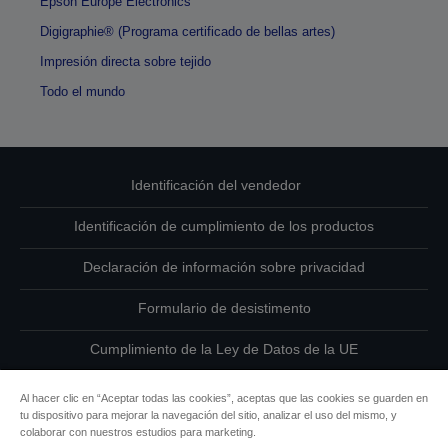
Epson Europe Electronics
Digigraphie® (Programa certificado de bellas artes)
Impresión directa sobre tejido
Todo el mundo
Identificación del vendedor
Identificación de cumplimiento de los productos
Declaración de información sobre privacidad
Formulario de desistimento
Cumplimiento de la Ley de Datos de la UE
Ponte en contacto con nosotros en relación con tus datos
Al hacer clic en “Aceptar todas las cookies”, aceptas que las cookies se guarden en
tu dispositivo para mejorar la navegación del sitio, analizar el uso del mismo, y
Información sobre cookies
colaborar con nuestros estudios para marketing.