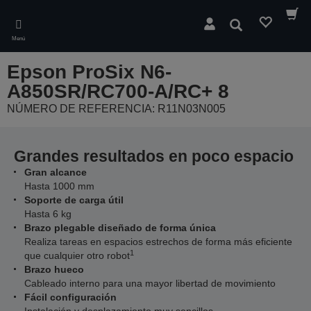
Skip
to
Buscar
main
Menú
content
Epson ProSix N6-
A850SR/RC700-A/RC+ 8
NÚMERO DE REFERENCIA: R11N03N005
Grandes resultados en poco espacio
Gran alcance
Hasta 1000 mm
Soporte de carga útil
Hasta 6 kg
Brazo plegable diseñado de forma única
Realiza tareas en espacios estrechos de forma más eficiente
1
que cualquier otro robot
Brazo hueco
Cableado interno para una mayor libertad de movimiento
Fácil configuración