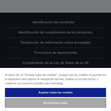
Identificación del vendedor
Identificación de cumplimiento de los productos
Declaración de información sobre privacidad
Formulario de desistimento
Cumplimiento de la Ley de Datos de la UE
Ponte en contacto con nosotros en relación con tus datos
Al hacer clic en “Aceptar todas las cookies”, aceptas que las cookies se guarden en
tu dispositivo para mejorar la navegación del sitio, analizar el uso del mismo, y
Información sobre cookies
colaborar con nuestros estudios para marketing.
Aceptar todas las cookies
Compromiso de accesibilidad de Epson
Rechazarlas todas
Copyright © 2026 Seiko Epson