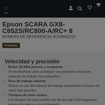
Skip
to
Buscar
main
Menú
content
Epson SCARA GX8-
C652S/RC800-A/RC+ 8
NÚMERO DE REFERENCIA: R11N04Z015
Premiado
Velocidad y precisión
Robot SCARA preciso y compacto
Se ha diseñado para conseguir una precisión exacta en
espacios de trabajo muy pequeños
Área de trabajo máxima
Ofrece un uso del espacio de trabajo equivalente a brazos de
robot más grandes
Tiempos de ciclo cortos
Los tiempos de ciclo pueden ser de tan solo 0,28 segundos,
incluso durante un uso prolongado