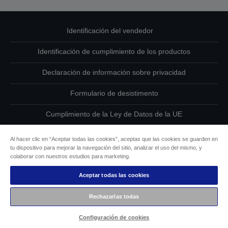
Identificación del vendedor
Identificación de cumplimiento de los productos
Declaración de información sobre privacidad
Formulario de desistimento
Cumplimiento de la Ley de Datos de la UE
Ponte en contacto con nosotros en relación con tus datos
Al hacer clic en “Aceptar todas las cookies”, aceptas que las cookies se guarden en
tu dispositivo para mejorar la navegación del sitio, analizar el uso del mismo, y
Información sobre cookies
colaborar con nuestros estudios para marketing.
Aceptar todas las cookies
Compromiso de accesibilidad de Epson
Rechazarlas todas
Copyright © 2026 Seiko Epson
Configuración de cookies