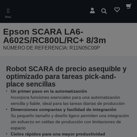
Skip
to
Buscar
main
Menú
content
Epson SCARA LA6-
A602S/RC800L/RC+ 8/3m
NÚMERO DE REFERENCIA: R11N05C00P
Robot SCARA de precio asequible y
optimizado para tareas pick-and-
place sencillas
Un primer paso en la automatización
Incorpora funciones esenciales para una automatización
sencilla y fiable, ideal para las tareas diarias de producción
Dimensiones compactas y facilidad de integración
Su pequeño tamaño y diseño ligero permiten una integración
sin esfuerzo en celdas de producción con limitaciones de
espacio
Ciclos rápidos para una mayor productividad