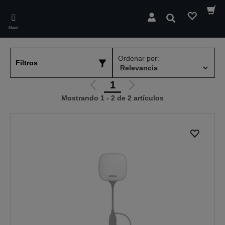
Skip
to
Buscar
main
Menú
content
Ordenar por:
Filtros
1
Ir
Ir
Mostrando 1 - 2 de 2 artículos
a
a
la
la
página
página
anterior
siguiente