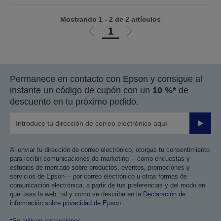
Mostrando 1 - 2 de 2 artículos
1
Ir
Ir
a
a
la
la
página
página
Permanece en contacto con Epson y consigue al
anterior
siguiente
instante un código de cupón con un
10 %*
de
descuento en tu próximo pedido.
Enviar
Al enviar tu dirección de correo electrónico, otorgas tu consentimiento
para recibir comunicaciones de marketing —como encuestas y
estudios de mercado sobre productos, eventos, promociones y
servicios de Epson— por correo electrónico u otras formas de
comunicación electrónica, a partir de tus preferencias y del modo en
que usas la web, tal y como se describe en la
Declaración de
información sobre privacidad de Epson
.
*Se aplican restricciones