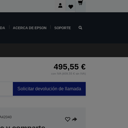
NDA
ACERCA DE EPSON
SOPORTE
495,55 €
con IVA (409,55 € sin IVA)
Solicitar devolución de llamada
A42040