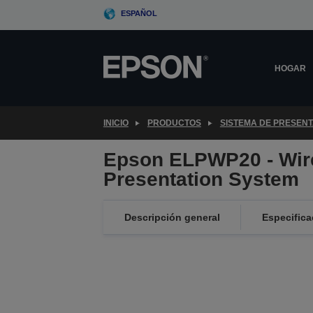
Skip
ESPAÑOL
to
main
content
HOGAR
INICIO
PRODUCTOS
SISTEMA DE PRESEN
Epson ELPWP20 - Wir
Presentation System
Descripción general
Especifica