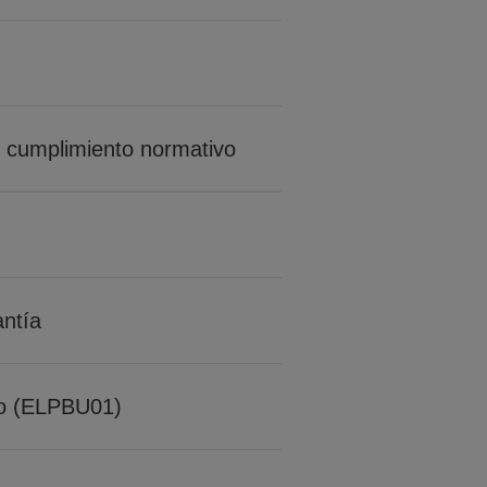
l cumplimiento normativo
ntía
co (ELPBU01)