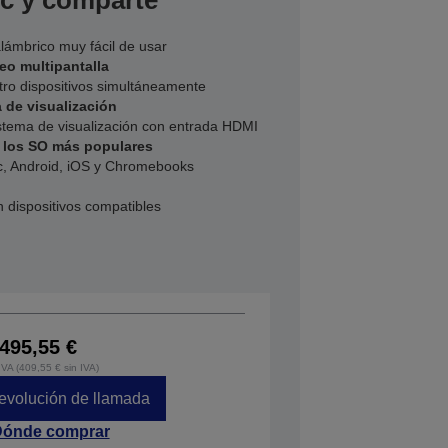
ic y comparte
lámbrico muy fácil de usar
eo multipantalla
atro dispositivos simultáneamente
 de visualización
stema de visualización con entrada HDMI
 los SO más populares
, Android, iOS y Chromebooks
n dispositivos compatibles
495,55 €
IVA (409,55 € sin IVA)
devolución de llamada
ónde comprar