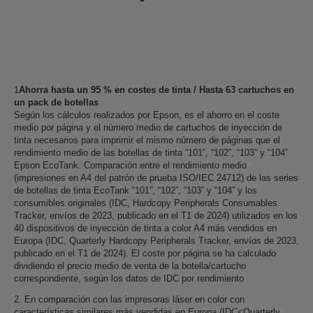
1
Ahorra hasta un 95 % en costes de tinta / Hasta 63 cartuchos en
un pack de botellas
Según los cálculos realizados por Epson, es el ahorro en el coste
medio por página y el número medio de cartuchos de inyección de
tinta necesarios para imprimir el mismo número de páginas que el
rendimiento medio de las botellas de tinta “101”, “102”, “103” y “104”
Epson EcoTank. Comparación entre el rendimiento medio
(impresiones en A4 del patrón de prueba ISO/IEC 24712) de las series
de botellas de tinta EcoTank “101”, “102”, “103” y “104” y los
consumibles originales (IDC, Hardcopy Peripherals Consumables
Tracker, envíos de 2023, publicado en el T1 de 2024) utilizados en los
40 dispositivos de inyección de tinta a color A4 más vendidos en
Europa (IDC, Quarterly Hardcopy Peripherals Tracker, envíos de 2023,
publicado en el T1 de 2024). El coste por página se ha calculado
dividiendo el precio medio de venta de la botella/cartucho
correspondiente, según los datos de IDC por rendimiento
2. En comparación con las impresoras láser en color con
características similares más vendidas en Europa (IDC<Quarterly