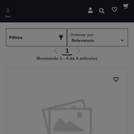
Skip
to
Buscar
main
Menú
content
Ordenar por:
Filtros
1
Ir
Ir
Mostrando 1 - 4 de 4 artículos
a
a
la
la
página
página
anterior
siguiente