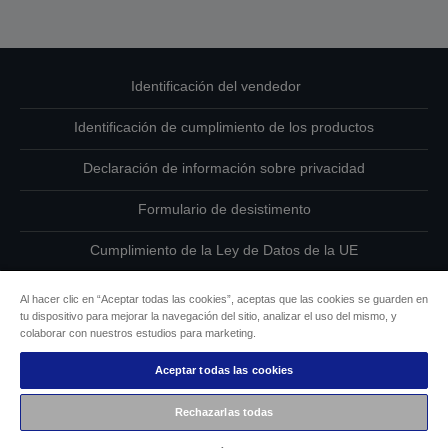
Identificación del vendedor
Identificación de cumplimiento de los productos
Declaración de información sobre privacidad
Formulario de desistimento
Cumplimiento de la Ley de Datos de la UE
Ponte en contacto con nosotros en relación con tus datos
Al hacer clic en “Aceptar todas las cookies”, aceptas que las cookies se guarden en
tu dispositivo para mejorar la navegación del sitio, analizar el uso del mismo, y
Información sobre cookies
colaborar con nuestros estudios para marketing.
Aceptar todas las cookies
Compromiso de accesibilidad de Epson
Rechazarlas todas
Copyright © 2026 Seiko Epson