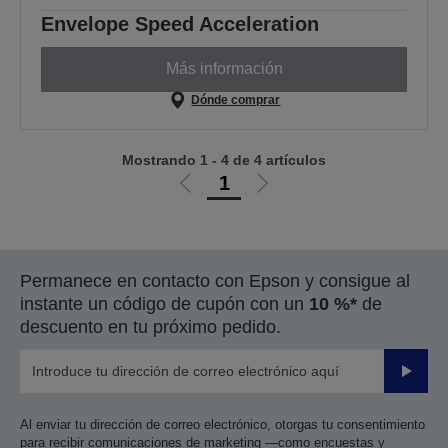
Envelope Speed Acceleration
Más información
Dónde comprar
Mostrando 1 - 4 de 4 artículos
1
Ir
Ir
a
a
la
la
página
página
Permanece en contacto con Epson y consigue al
anterior
siguiente
instante un código de cupón con un
10 %*
de
descuento en tu próximo pedido.
Enviar
Al enviar tu dirección de correo electrónico, otorgas tu consentimiento
para recibir comunicaciones de marketing —como encuestas y