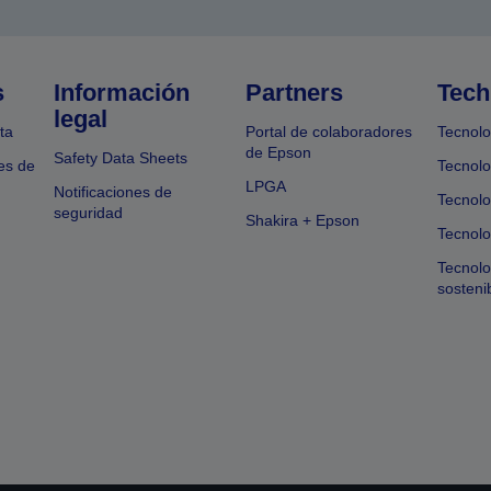
s
Información
Partners
Tech
legal
ta
Portal de colaboradores
Tecnolo
de Epson
Safety Data Sheets
es de
Tecnolo
LPGA
Notificaciones de
Tecnolo
seguridad
Shakira + Epson
Tecnolo
Tecnol
sosteni