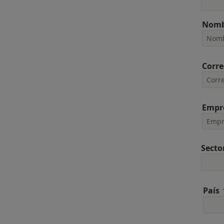
Nomb
Corre
Empr
Secto
País