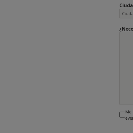
Ciud
¿Nece
Me 
eve