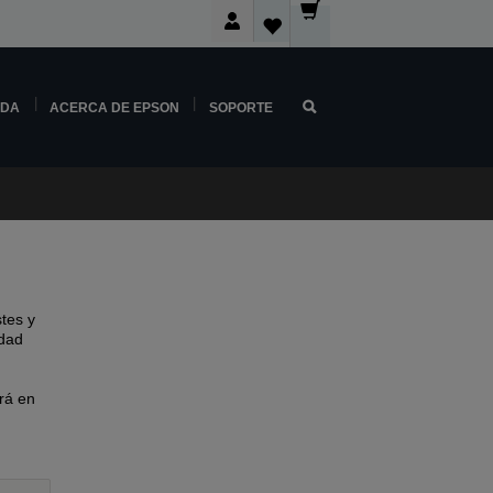
NDA
ACERCA DE EPSON
SOPORTE
tes y
idad
rá en