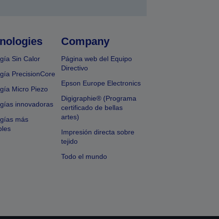
nologies
Company
gía Sin Calor
Página web del Equipo
Directivo
gía PrecisionCore
Epson Europe Electronics
gía Micro Piezo
Digigraphie® (Programa
gías innovadoras
certificado de bellas
artes)
ogías más
bles
Impresión directa sobre
tejido
Todo el mundo