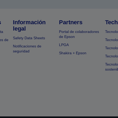
s
Información
Partners
Tech
legal
ta
Portal de colaboradores
Tecnolo
de Epson
Safety Data Sheets
es de
Tecnolo
LPGA
Notificaciones de
Tecnolo
seguridad
Shakira + Epson
Tecnolo
Tecnol
sosteni