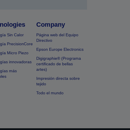
nologies
Company
gía Sin Calor
Página web del Equipo
Directivo
gía PrecisionCore
Epson Europe Electronics
gía Micro Piezo
Digigraphie® (Programa
gías innovadoras
certificado de bellas
artes)
ogías más
bles
Impresión directa sobre
tejido
Todo el mundo