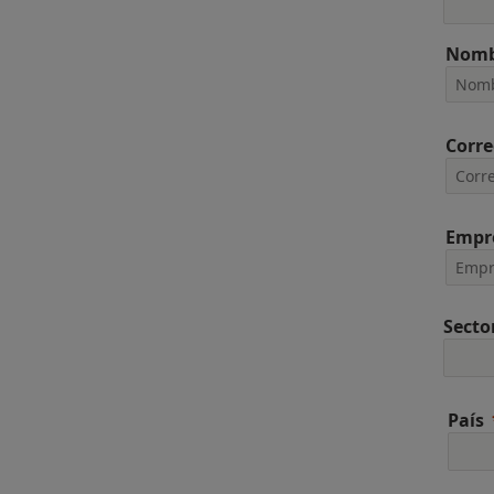
Nomb
Corre
Empr
Secto
País