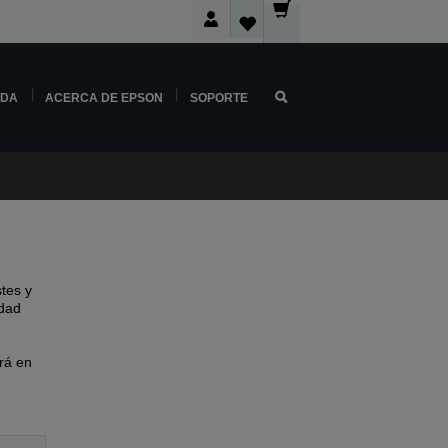
NDA
ACERCA DE EPSON
SOPORTE
tes y
idad
rá en