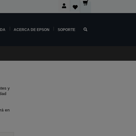
NDA
ACERCA DE EPSON
SOPORTE
tes y
idad
rá en