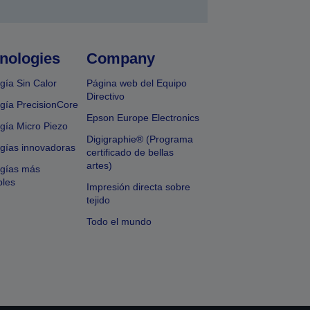
nologies
Company
gía Sin Calor
Página web del Equipo
Directivo
gía PrecisionCore
Epson Europe Electronics
gía Micro Piezo
Digigraphie® (Programa
gías innovadoras
certificado de bellas
artes)
ogías más
bles
Impresión directa sobre
tejido
Todo el mundo