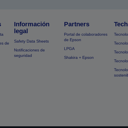
s
Información
Partners
Tech
legal
ta
Portal de colaboradores
Tecnolo
de Epson
Safety Data Sheets
es de
Tecnolo
LPGA
Notificaciones de
Tecnolo
seguridad
Shakira + Epson
Tecnolo
Tecnol
sosteni