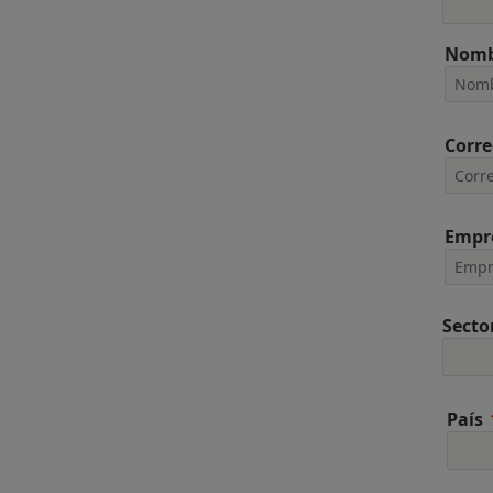
Nomb
Corre
Empr
Secto
País