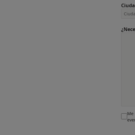
Ciud
¿Nece
Me 
eve