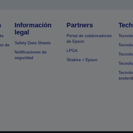
s
Información
Partners
Tech
legal
ta
Portal de colaboradores
Tecnolo
de Epson
Safety Data Sheets
es de
Tecnolo
LPGA
Notificaciones de
Tecnolo
seguridad
Shakira + Epson
Tecnolo
Tecnol
sosteni