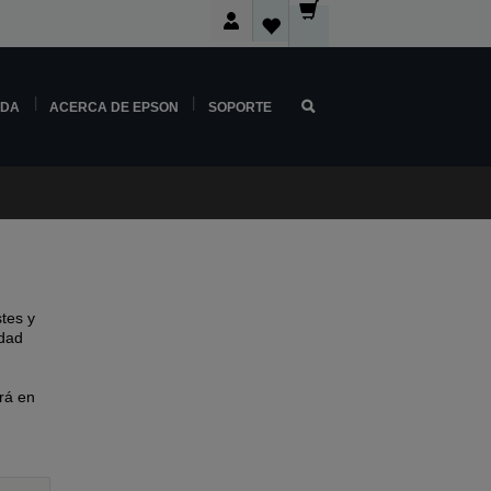
NDA
ACERCA DE EPSON
SOPORTE
tes y
idad
rá en