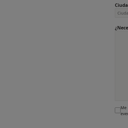
Ciud
¿Nece
Me 
eve