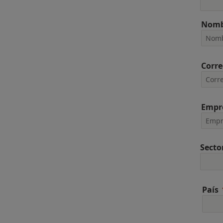
Nomb
Corre
Empr
Secto
País