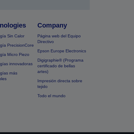
nologies
Company
gía Sin Calor
Página web del Equipo
Directivo
gía PrecisionCore
Epson Europe Electronics
gía Micro Piezo
Digigraphie® (Programa
gías innovadoras
certificado de bellas
artes)
ogías más
bles
Impresión directa sobre
tejido
Todo el mundo