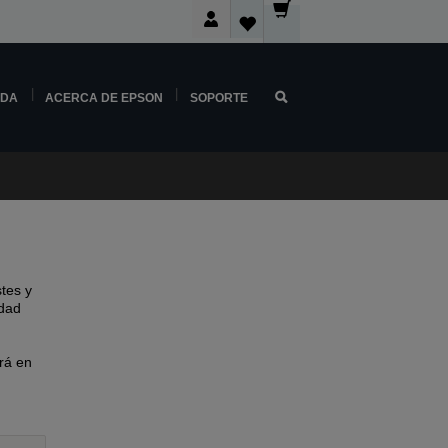
NDA
ACERCA DE EPSON
SOPORTE
tes y
idad
rá en