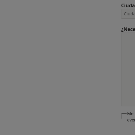
Ciud
¿Nece
Me 
eve