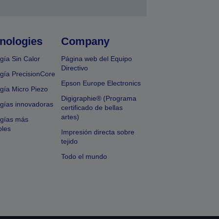
nologies
Company
gía Sin Calor
Página web del Equipo
Directivo
gía PrecisionCore
Epson Europe Electronics
gía Micro Piezo
Digigraphie® (Programa
gías innovadoras
certificado de bellas
artes)
ogías más
bles
Impresión directa sobre
tejido
Todo el mundo