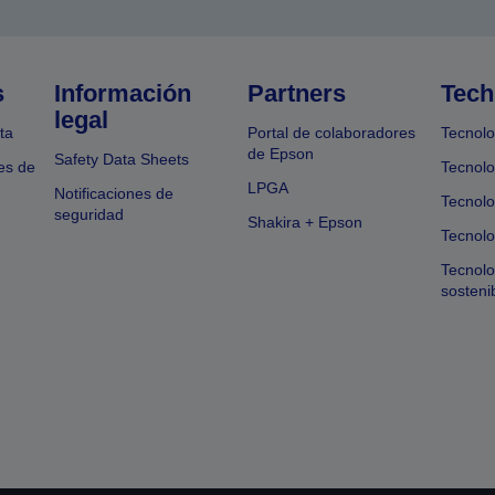
s
Información
Partners
Tech
legal
ta
Portal de colaboradores
Tecnolo
de Epson
Safety Data Sheets
es de
Tecnolo
LPGA
Notificaciones de
Tecnolo
seguridad
Shakira + Epson
Tecnolo
Tecnol
sosteni