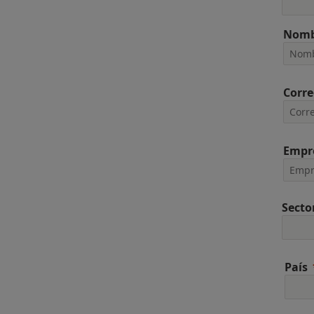
Nomb
Corre
Empr
Secto
País