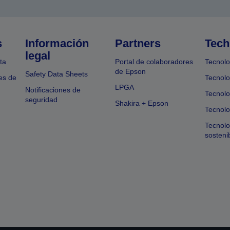
s
Información
Partners
Tech
legal
ta
Portal de colaboradores
Tecnolo
de Epson
Safety Data Sheets
es de
Tecnolo
LPGA
Notificaciones de
Tecnolo
seguridad
Shakira + Epson
Tecnolo
Tecnol
sosteni