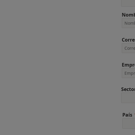
Nomb
Corre
Empr
Secto
País