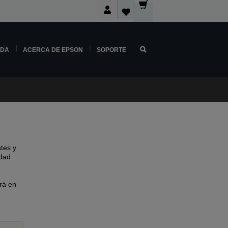
NDA
ACERCA DE EPSON
SOPORTE
tes y
idad
rá en