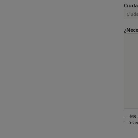
Ciud
¿Nece
Me 
eve