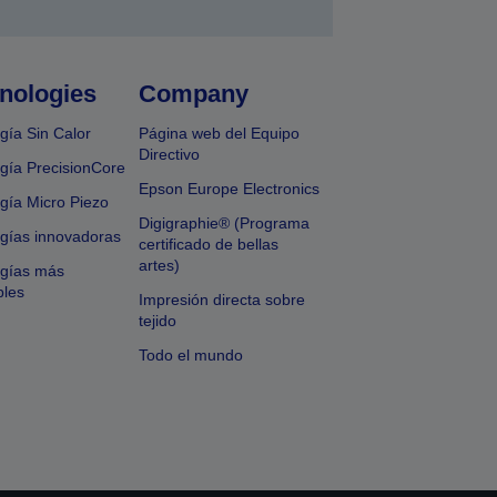
nologies
Company
gía Sin Calor
Página web del Equipo
Directivo
gía PrecisionCore
Epson Europe Electronics
gía Micro Piezo
Digigraphie® (Programa
gías innovadoras
certificado de bellas
artes)
ogías más
bles
Impresión directa sobre
tejido
Todo el mundo