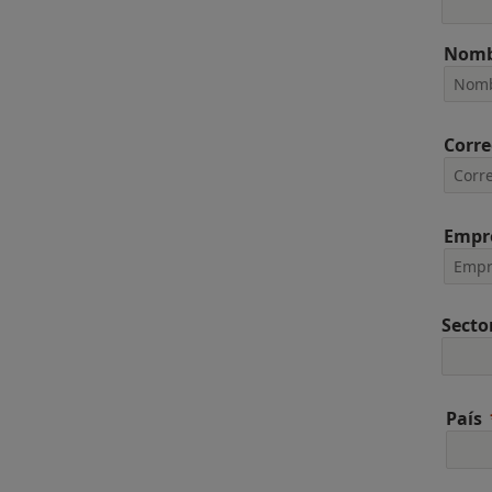
Nomb
Corre
Empr
Secto
País