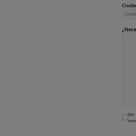
Ciud
¿Nece
Me 
eve