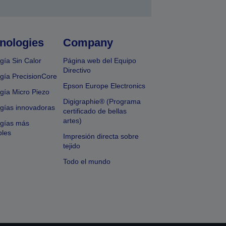
nologies
Company
gía Sin Calor
Página web del Equipo
Directivo
gía PrecisionCore
Epson Europe Electronics
gía Micro Piezo
Digigraphie® (Programa
gías innovadoras
certificado de bellas
artes)
ogías más
bles
Impresión directa sobre
tejido
Todo el mundo