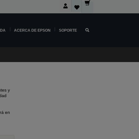
NDA
ACERCA DE EPSON
SOPORTE
tes y
idad
rá en