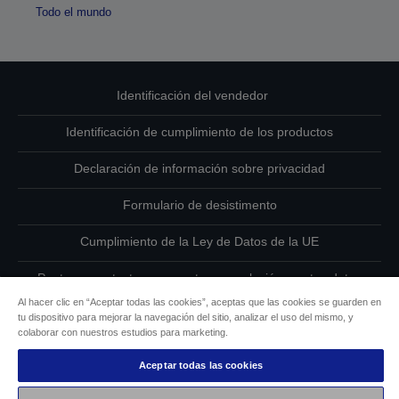
Todo el mundo
Identificación del vendedor
Identificación de cumplimiento de los productos
Declaración de información sobre privacidad
Formulario de desistimento
Cumplimiento de la Ley de Datos de la UE
Ponte en contacto con nosotros en relación con tus datos
Al hacer clic en “Aceptar todas las cookies”, aceptas que las cookies se guarden en
Información sobre cookies
tu dispositivo para mejorar la navegación del sitio, analizar el uso del mismo, y
colaborar con nuestros estudios para marketing.
Compromiso de accesibilidad de Epson
Aceptar todas las cookies