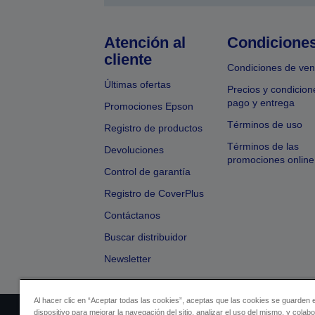
Atención al
Condicione
cliente
Condiciones de ven
Últimas ofertas
Precios y condicion
pago y entrega
Promociones Epson
Términos de uso
Registro de productos
Términos de las
Devoluciones
promociones online
Control de garantía
Registro de CoverPlus
Contáctanos
Buscar distribuidor
Newsletter
Al hacer clic en “Aceptar todas las cookies”, aceptas que las cookies se guarden 
dispositivo para mejorar la navegación del sitio, analizar el uso del mismo, y colab