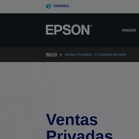
Skip
ESPAÑOL
to
main
content
HOGAR
INICIO
Ventas Privadas - Corporate Benefits
Ventas
Privadas