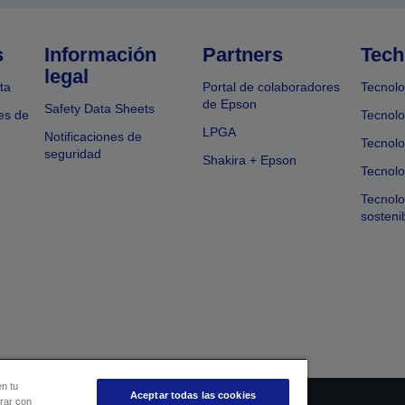
s
Información
Partners
Tech
legal
ta
Portal de colaboradores
Tecnolo
de Epson
Safety Data Sheets
es de
Tecnolo
LPGA
Notificaciones de
Tecnolo
seguridad
Shakira + Epson
Tecnolo
Tecnol
sosteni
en tu
Aceptar todas las cookies
orar con