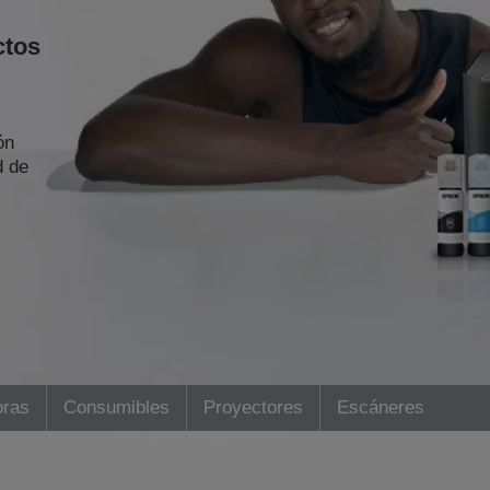
ctos
ón
 de
oras
Consumibles
Proyectores
Escáneres