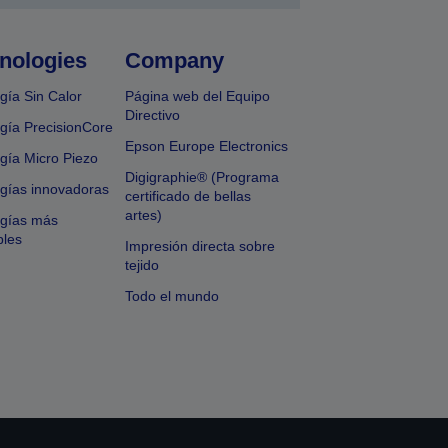
nologies
Company
gía Sin Calor
Página web del Equipo
Directivo
gía PrecisionCore
Epson Europe Electronics
gía Micro Piezo
Digigraphie® (Programa
gías innovadoras
certificado de bellas
artes)
ogías más
bles
Impresión directa sobre
tejido
Todo el mundo