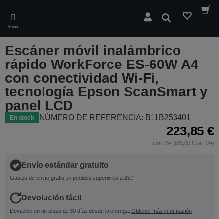
Skip
to
Buscar
main
Menú
content
Escáner móvil inalámbrico
rápido WorkForce ES-60W A4
con conectividad Wi-Fi,
tecnología Epson ScanSmart y
panel LCD
NÚMERO DE REFERENCIA: B11B253401
En stock
223,85 €
con IVA (185,00 € sin IVA)
Envío estándar gratuito
Gastos de envío gratis en pedidos superiores a 25€
Devolución fácil
Devuelve en un plazo de 30 días desde la entrega.
Obtener más información