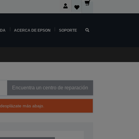
NDA
ACERCA DE EPSON
SOPORTE
Encuentra un centro de reparación
 desplázate más abajo.
240401