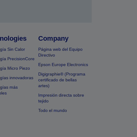
nologies
Company
gía Sin Calor
Página web del Equipo
Directivo
gía PrecisionCore
Epson Europe Electronics
gía Micro Piezo
Digigraphie® (Programa
gías innovadoras
certificado de bellas
artes)
ogías más
bles
Impresión directa sobre
tejido
Todo el mundo