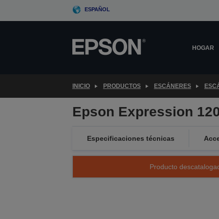
Skip
ESPAÑOL
to
main
content
HOGAR
INICIO
PRODUCTOS
ESCÁNERES
ESC
Epson Expression 12
Especificaciones técnicas
Acce
Producto descatalogad