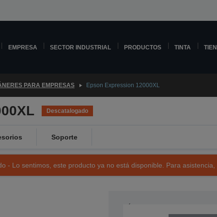
EMPRESA
SECTOR INDUSTRIAL
PRODUCTOS
TINTA
TIE
ÁNERES PARA EMPRESAS
Epson Expression 12000XL
000XL
Descatalogado
sorios
Soporte
o - Lo sentimos, este producto ya no está disponible. Para asistencia,
NÚMERO DE REFERENCIA: B11B