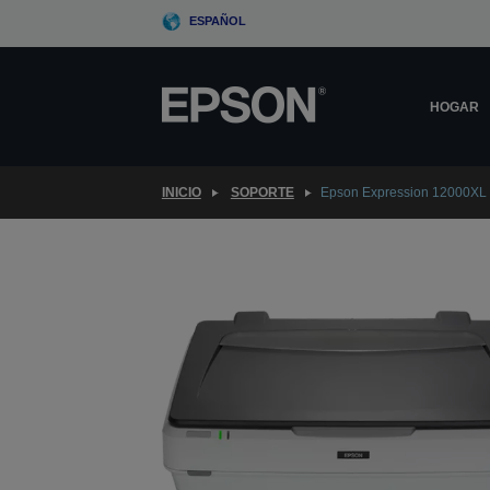
Skip
ESPAÑOL
to
main
content
HOGAR
INICIO
SOPORTE
Epson Expression 12000XL