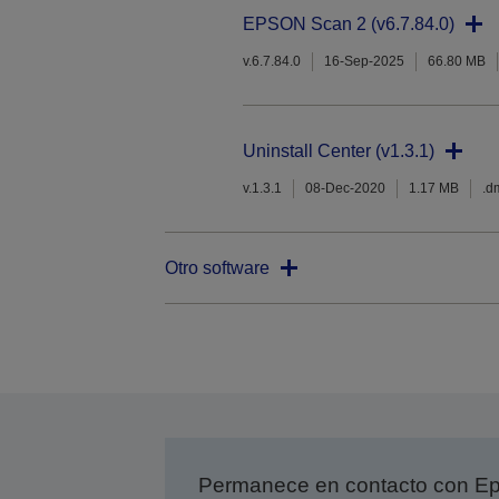
EPSON Scan 2 (v6.7.84.0)
v.6.7.84.0
16-Sep-2025
66.80 MB
Uninstall Center (v1.3.1)
v.1.3.1
08-Dec-2020
1.17 MB
.d
Otro software
Permanece en contacto con Eps