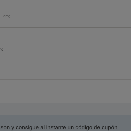
.dmg
mg
on y consigue al instante un código de cupón