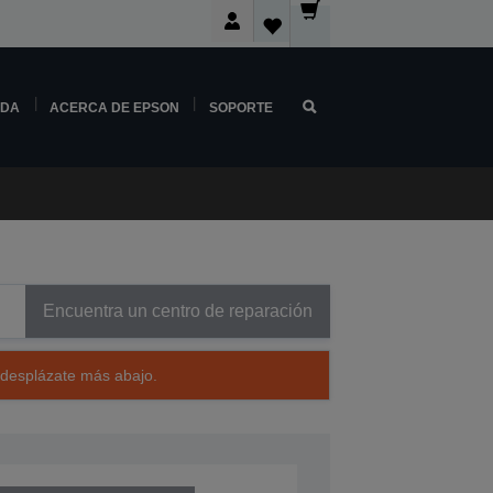
NDA
ACERCA DE EPSON
SOPORTE
Encuentra un centro de reparación
 desplázate más abajo.
226401