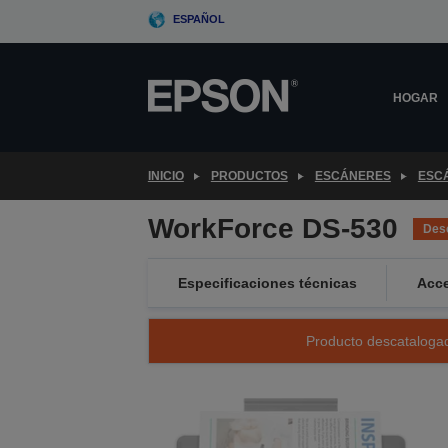
Skip
ESPAÑOL
to
main
content
HOGAR
INICIO
PRODUCTOS
ESCÁNERES
ESC
WorkForce DS-530
Des
Especificaciones técnicas
Acce
Producto descatalogad