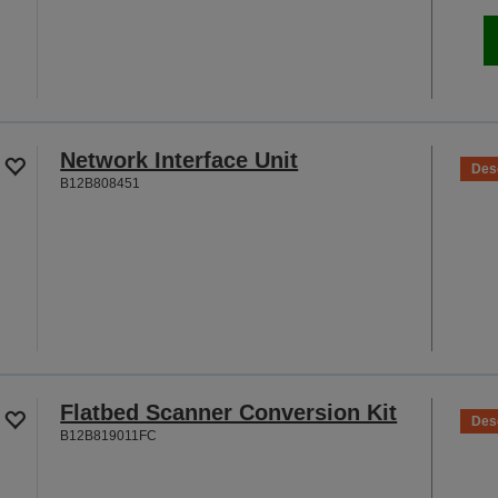
Network Interface Unit
Des
B12B808451
Flatbed Scanner Conversion Kit
Des
B12B819011FC