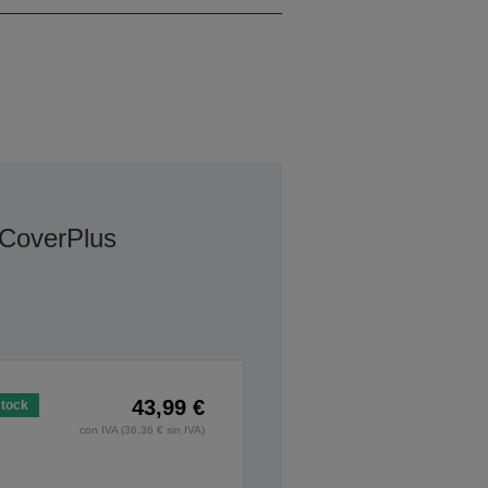
 CoverPlus
43,99 €
stock
con IVA (36,36 € sin IVA)