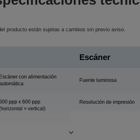
el producto están sujetas a cambios sin previo aviso.
Escáner
Escáner con alimentación
Fuente luminosa
automática
600 ppp x 600 ppp
Resolución de impresión
(horizontal × vertical)
50,8 mm x 50,8 mm
(horizontal × vertical)