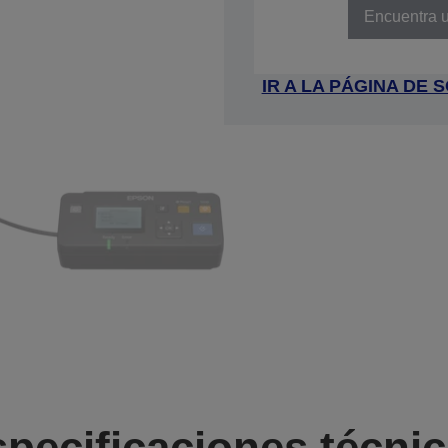
Encuentra u
IR A LA PÁGINA DE
pecificaciones técni