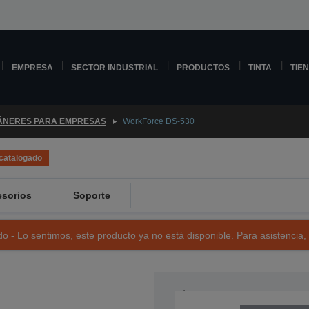
EMPRESA
SECTOR INDUSTRIAL
PRODUCTOS
TINTA
TIE
ÁNERES PARA EMPRESAS
WorkForce DS-530
catalogado
sorios
Soporte
o - Lo sentimos, este producto ya no está disponible. Para asistencia,
NÚMERO DE REFERENCIA: B11B