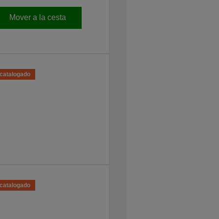
Mover a la cesta
catalogado
catalogado