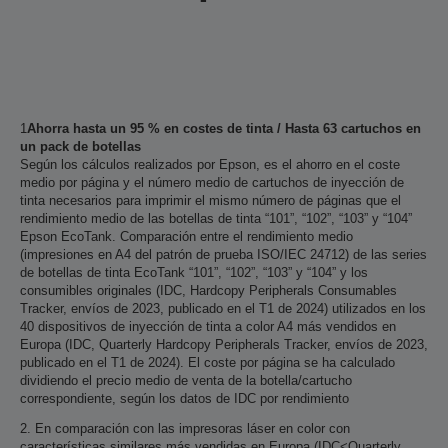
1
Ahorra hasta un 95 % en costes de tinta / Hasta 63 cartuchos en
un pack de botellas
Según los cálculos realizados por Epson, es el ahorro en el coste
medio por página y el número medio de cartuchos de inyección de
tinta necesarios para imprimir el mismo número de páginas que el
rendimiento medio de las botellas de tinta “101”, “102”, “103” y “104”
Epson EcoTank. Comparación entre el rendimiento medio
(impresiones en A4 del patrón de prueba ISO/IEC 24712) de las series
de botellas de tinta EcoTank “101”, “102”, “103” y “104” y los
consumibles originales (IDC, Hardcopy Peripherals Consumables
Tracker, envíos de 2023, publicado en el T1 de 2024) utilizados en los
40 dispositivos de inyección de tinta a color A4 más vendidos en
Europa (IDC, Quarterly Hardcopy Peripherals Tracker, envíos de 2023,
publicado en el T1 de 2024). El coste por página se ha calculado
dividiendo el precio medio de venta de la botella/cartucho
correspondiente, según los datos de IDC por rendimiento
2. En comparación con las impresoras láser en color con
características similares más vendidas en Europa (IDC<Quarterly