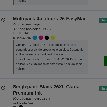
máximo.
Multipack 4-colours 26 EasyMail
En 
220 páginas negro
300 páginas color
19,7 ml
C13T26164511
STANDARD
Compra 1 y obtén un 50 % de descuento en el
segundo artículo de productos elegibles. Descuento
aplicable solo al artículo más barato.
Esta oferta es válida hasta el 30/08/2026. Descuento
aplicable a 3 unidades por producto y pedido como
máximo.
Singlepack Black 26XL Claria
En 
Premium Ink
500 páginas negro
12,2 ml
C13T26214012