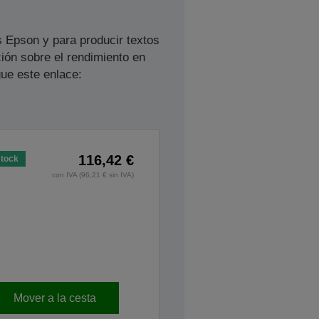
s Epson y para producir textos
ión sobre el rendimiento en
ue este enlace:
116,42 €
stock
con IVA (96,21 € sin IVA)
Mover a la cesta