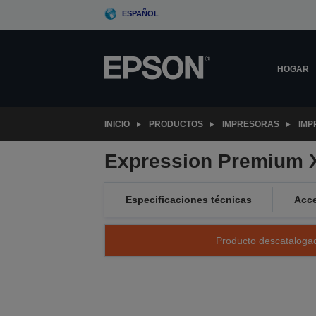
Skip
ESPAÑOL
to
main
content
HOGAR
INICIO
PRODUCTOS
IMPRESORAS
IMP
Expression Premium 
Especificaciones técnicas
Acce
Producto descatalogad