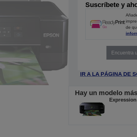
Suscríbete y ah
Añade
impre
de qu
info
Encuentra u
IR A LA PÁGINA DE
Hay un modelo más r
Expression