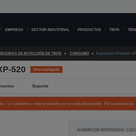
EMPRESA
SECTOR INDUSTRIAL
PRODUCTOS
TINTA
TIE
RESORAS DE INYECCIÓN DE TINTA
CONSUMO
Expression Premium X
XP-520
Descatalogado
sorios
Soporte
o - Lo sentimos, este producto ya no está disponible. Para asistencia,
NÚMERO DE REFERENCIA: C11C