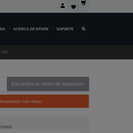
NDA
ACERCA DE EPSON
SOPORTE
P-520
Encuentra un centro de reparación
 desplázate más abajo.
E02402