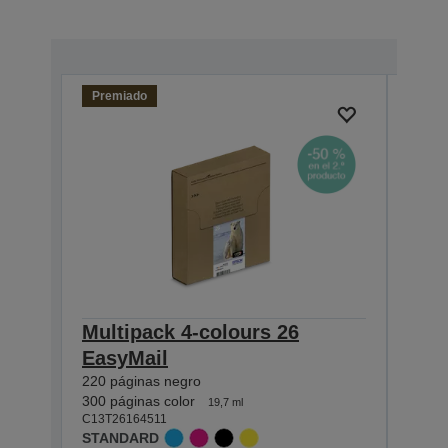
Premiado
Multipack 4-colours 26
Sing
EasyMail
Pre
220 páginas negro
220 p
C13T2
300 páginas color
19,7 ml
STAN
C13T26164511
STANDARD
Comp