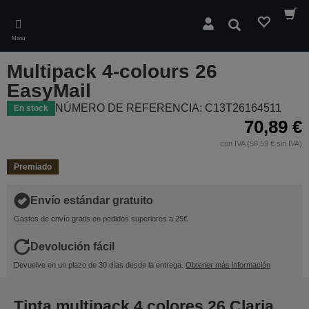
Skip
to
Buscar
main
Menú
content
Multipack 4-colours 26
EasyMail
NÚMERO DE REFERENCIA: C13T26164511
En stock
70,89 €
con IVA (58,59 € sin IVA)
Premiado
Envío estándar gratuito
Gastos de envío gratis en pedidos superiores a 25€
Devolución fácil
Devuelve en un plazo de 30 días desde la entrega.
Obtener más información
Tinta multipack 4 colores 26 Claria