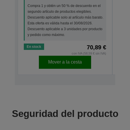
Compra 1 y obtén un 50 % de descuento en el
segu
segundo artículo de productos elegibles.
Desc
Descuento aplicable solo al artículo más barato.
Esta 
Esta oferta es válida hasta el 30/08/2026.
Desc
Descuento aplicable a 3 unidades por producto
y pe
y pedido como máximo.
70,89 €
En stock
En s
con IVA (58,59 € sin IVA)
Mover a la cesta
Seguridad del producto