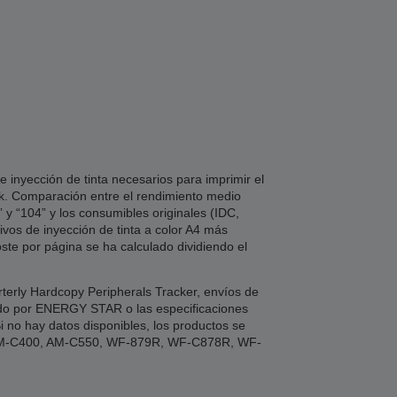
 inyección de tinta necesarios para imprimir el
nk. Comparación entre el rendimiento medio
 y “104” y los consumibles originales (IDC,
vos de inyección de tinta a color A4 más
ste por página se ha calculado dividiendo el
terly Hardcopy Peripherals Tracker, envíos de
ado por ENERGY STAR o las especificaciones
i no hay datos disponibles, los productos se
 AM-C400, AM-C550, WF-879R, WF-C878R, WF-