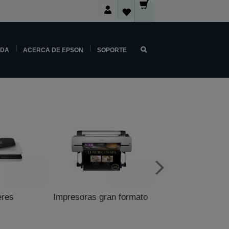
NDA
ACERCA DE EPSON
SOPORTE
eres
Impresoras gran formato
Impresoras para p
venta