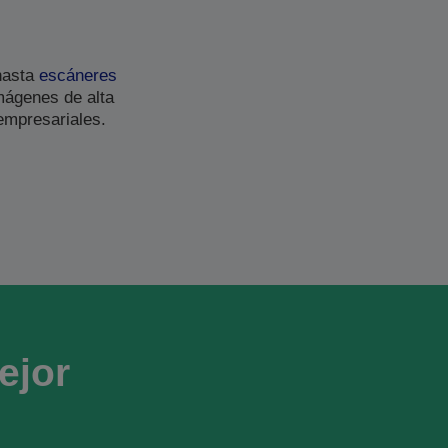
asta
escáneres
mágenes de alta
empresariales.
ejor