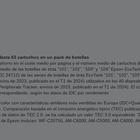
Hasta 63 cartuchos en un pack de botellas
 ahorro en el coste medio por página y el número medio de cartuchos de
dio de las botellas de tinta “101”, “102”, “103” y “104” Epson EcoTa
 24712) de las series de botellas de tinta EcoTank “101”, “102”, “103”
os de 2023, publicado en el T1 de 2024) utilizados en los 40 dispositi
ripherals Tracker, envíos de 2023, publicado en el T1 de 2024). El co
orrespondiente, según los datos de IDC por rendimiento
 color con características similares más vendidas en Europa (IDC<Quar
24). Comparación basada en el consumo energético típico (TEC) public
e de datos de TEC 2.0, se ha calculado un valor TEC 3.0 equivalente. S
los de Epson incluían: WF-C20750, AM-C6000, AM-C5000, AM-C4000,