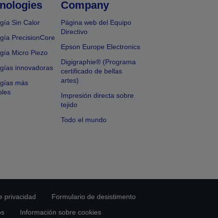
nologies
Company
gía Sin Calor
Página web del Equipo
Directivo
gía PrecisionCore
Epson Europe Electronics
gía Micro Piezo
Digigraphie® (Programa
gías innovadoras
certificado de bellas
artes)
ogías más
bles
Impresión directa sobre
tejido
Todo el mundo
e privacidad
Formulario de desistimento
os
Información sobre cookies