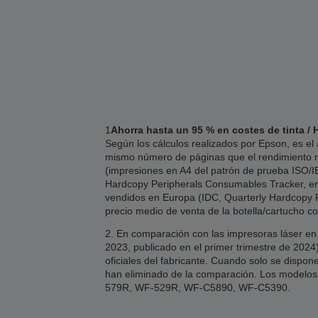
1
Ahorra hasta un 95 % en costes de tinta / 
Según los cálculos realizados por Epson, es el
mismo número de páginas que el rendimiento me
(impresiones en A4 del patrón de prueba ISO/IEC
Hardcopy Peripherals Consumables Tracker, enví
vendidos en Europa (IDC, Quarterly Hardcopy Pe
precio medio de venta de la botella/cartucho c
2. En comparación con las impresoras láser en
2023, publicado en el primer trimestre de 20
oficiales del fabricante. Cuando solo se dispon
han eliminado de la comparación. Los mode
579R, WF-529R, WF-C5890, WF-C5390.