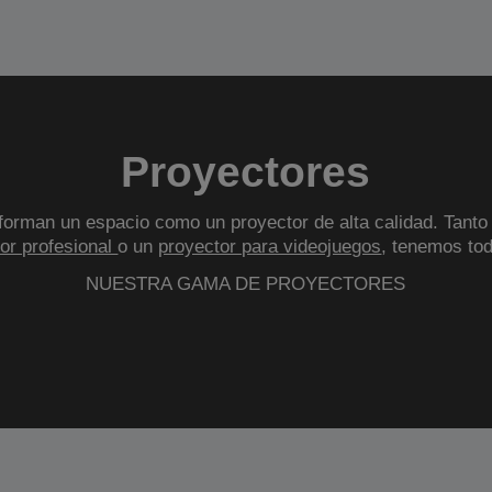
Proyectores
orman un espacio como un proyector de alta calidad. Tanto
or profesional
o un
proyector para videojuegos
, tenemos tod
NUESTRA GAMA DE PROYECTORES