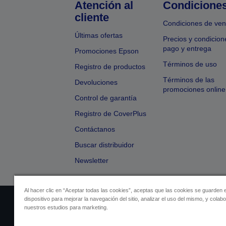
Atención al
Condicione
cliente
Condiciones de ven
Últimas ofertas
Precios y condicion
pago y entrega
Promociones Epson
Términos de uso
Registro de productos
Términos de las
Devoluciones
promociones online
Control de garantía
Registro de CoverPlus
Contáctanos
Buscar distribuidor
Newsletter
Al hacer clic en “Aceptar todas las cookies”, aceptas que las cookies se guarden 
dispositivo para mejorar la navegación del sitio, analizar el uso del mismo, y colab
Identificación del vendedor
Identificación
nuestros estudios para marketing.
Cumplimiento de la Ley de Dato