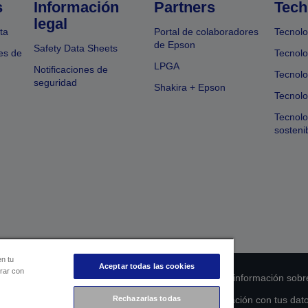
s
Información
Partners
Tech
legal
ta
Portal de colaboradores
Tecnolo
de Epson
Safety Data Sheets
es de
Tecnolo
LPGA
Notificaciones de
Tecnolo
seguridad
Shakira + Epson
Tecnolo
Tecnol
sosteni
en tu
Aceptar todas las cookies
orar con
 de cumplimiento de los productos
Declaración de información sobr
s de la UE
Ponte en contacto con nosotros en relación con tus dat
Rechazarlas todas