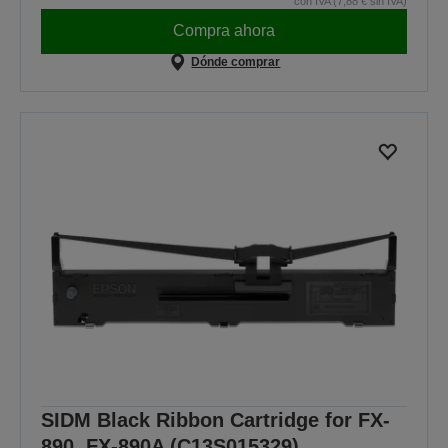
con IVA (7,88 € sin IVA)
Compra ahora
Dónde comprar
SIDM Black Ribbon Cartridge for FX-
890, FX-890A (C13S015329)