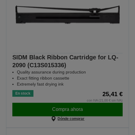
SIDM Black Ribbon Cartridge for LQ-
2090 (C13S015336)
Quality assurance during production
Exact fitting ribbon cassette
Extremely fast drying ink
25,41 €
En stock
con IVA (21,00 € sin IVA)
Compra ahora
Dónde comprar