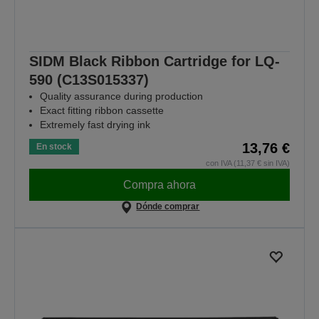
SIDM Black Ribbon Cartridge for LQ-
590 (C13S015337)
Quality assurance during production
Exact fitting ribbon cassette
Extremely fast drying ink
13,76 €
En stock
con IVA (11,37 € sin IVA)
Compra ahora
Dónde comprar