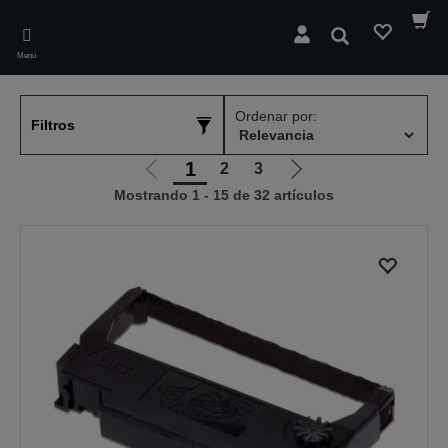
Skip
to
Buscar
main
Menú
content
Ordenar por:
Filtros
1
2
3
Ir
Ir
Mostrando 1 - 15 de 32 artículos
a
a
la
la
página
página
anterior
siguiente