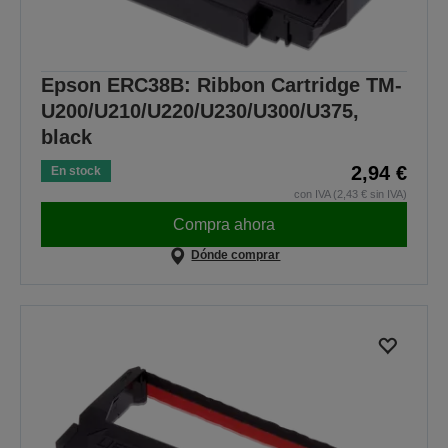
Epson ERC38B: Ribbon Cartridge TM-
U200/U210/U220/U230/U300/U375,
black
2,94 €
En stock
con IVA (2,43 € sin IVA)
Compra ahora
Dónde comprar