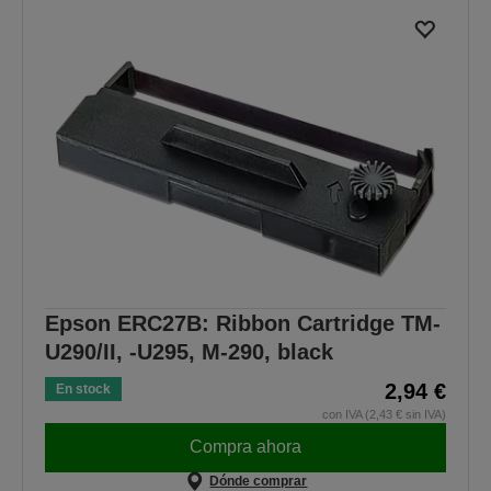
Epson ERC27B: Ribbon Cartridge TM-
U290/II, -U295, M-290, black
2,94 €
En stock
con IVA (2,43 € sin IVA)
Compra ahora
Dónde comprar