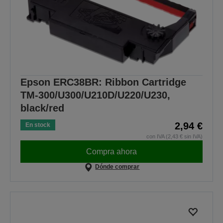
Epson ERC38BR: Ribbon Cartridge
TM-300/U300/U210D/U220/U230,
black/red
2,94 €
En stock
con IVA (2,43 € sin IVA)
Compra ahora
Dónde comprar