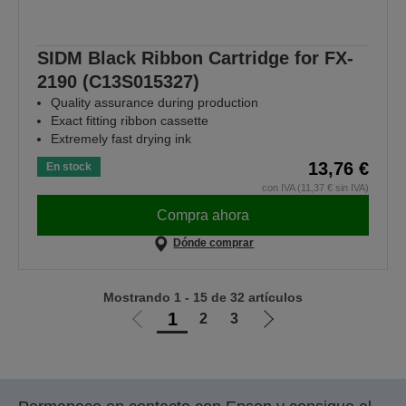
SIDM Black Ribbon Cartridge for FX-
2190 (C13S015327)
Quality assurance during production
Exact fitting ribbon cassette
Extremely fast drying ink
13,76 €
En stock
con IVA (11,37 € sin IVA)
Compra ahora
Dónde comprar
Mostrando 1 - 15 de 32 artículos
1
2
3
Ir
Ir
a
a
la
la
página
página