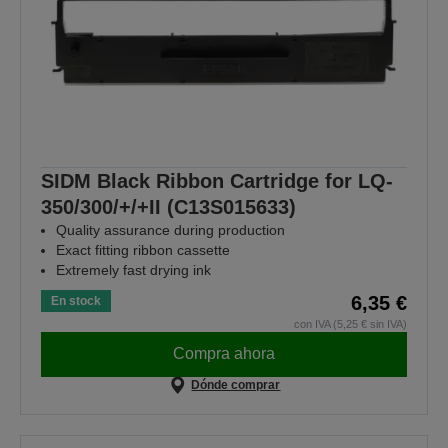
SIDM Black Ribbon Cartridge for LQ-
350/300/+/+II (C13S015633)
Quality assurance during production
Exact fitting ribbon cassette
Extremely fast drying ink
6,35 €
En stock
con IVA (5,25 € sin IVA)
Compra ahora
Dónde comprar