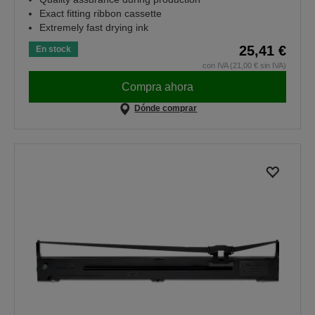
Exact fitting ribbon cassette
Extremely fast drying ink
25,41 €
En stock
con IVA (21,00 € sin IVA)
Compra ahora
Dónde comprar