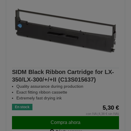
SIDM Black Ribbon Cartridge for LX-
350/LX-300/+/+II (C13S015637)
Quality assurance during production
Exact fitting ribbon cassette
Extremely fast drying ink
5,30 €
En stock
con IVA (4,38 € sin IVA)
Compra ahora