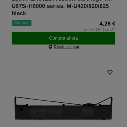
U675/-H6000 series, M-U420/820/825
black
4,28 €
En stock
con IVA (3,54 € sin IVA)
Compra ahora
Dónde comprar