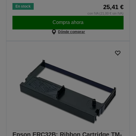
25,41 €
En stock
con IVA (21,00 € sin IVA)
Compra ahora
Dónde comprar
Epson ERC32B: Ribbon Cartridge TM-