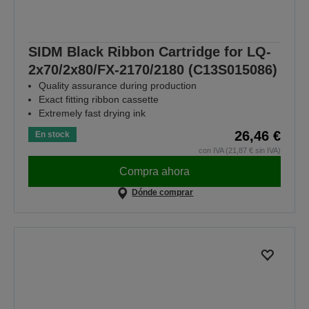
SIDM Black Ribbon Cartridge for LQ-
2x70/2x80/FX-2170/2180 (C13S015086)
Quality assurance during production
Exact fitting ribbon cassette
Extremely fast drying ink
26,46 €
En stock
con IVA (21,87 € sin IVA)
Compra ahora
Dónde comprar